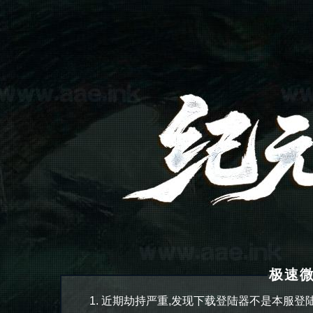
极速
近期劫持严重,发现下载登陆器不是本服登陆